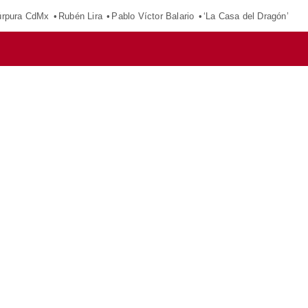
púrpura CdMx
Rubén Lira
Pablo Víctor Balario
‘La Casa del Dragón’