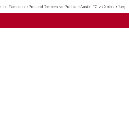
e los Famosos
Portland Timbers vs Puebla
Austin FC vs Xolos
Juego