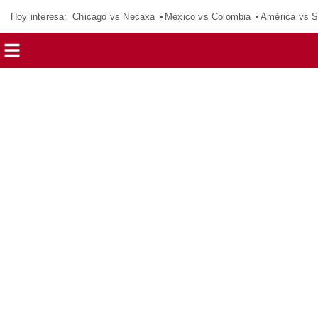
Hoy interesa:
Chicago vs Necaxa
México vs Colombia
América vs S