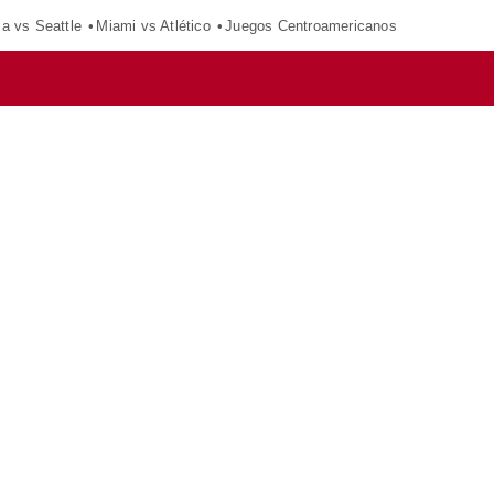
ca vs Seattle
Miami vs Atlético
Juegos Centroamericanos