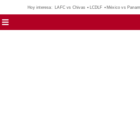
Hoy interesa:
LAFC vs Chivas
LCDLF
México vs Pana