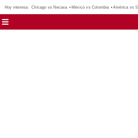
Hoy interesa:
Chicago vs Necaxa
México vs Colombia
América vs S