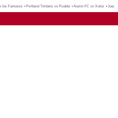
e los Famosos
Portland Timbers vs Puebla
Austin FC vs Xolos
Juego