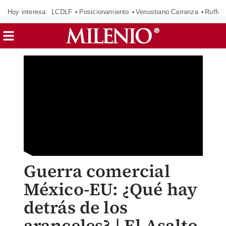
Hoy interesa:
LCDLF
Posicionamiento
Venustiano Carranza
Ruffo 
Guerra comercial
México-EU: ¿Qué hay
detrás de los
aranceles? | El Asalto