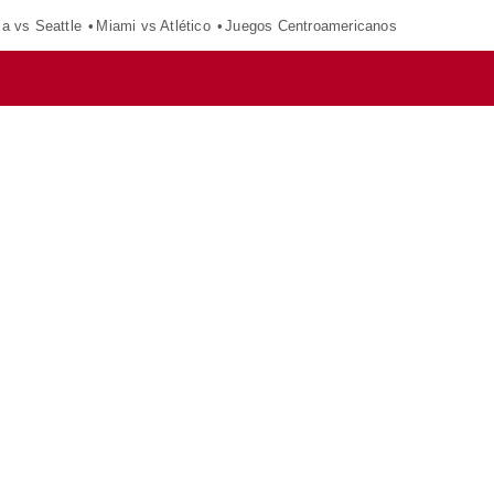
ca vs Seattle
Miami vs Atlético
Juegos Centroamericanos