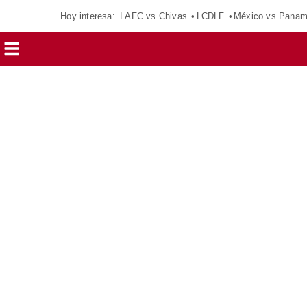
Hoy interesa:
LAFC vs Chivas
LCDLF
México vs Pana