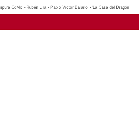
púrpura CdMx
Rubén Lira
Pablo Víctor Balario
‘La Casa del Dragón’