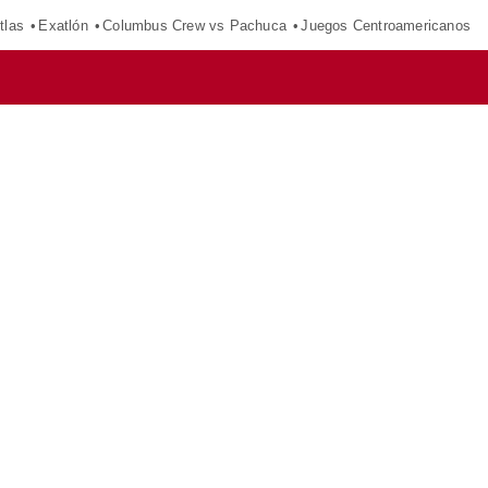
tlas
Exatlón
Columbus Crew vs Pachuca
Juegos Centroamericanos