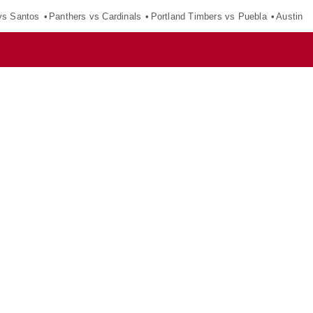
vs Santos
Panthers vs Cardinals
Portland Timbers vs Puebla
Austin F