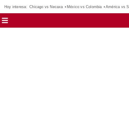
Hoy interesa:
Chicago vs Necaxa
México vs Colombia
América vs S