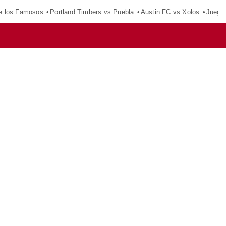
e los Famosos
Portland Timbers vs Puebla
Austin FC vs Xolos
Juego