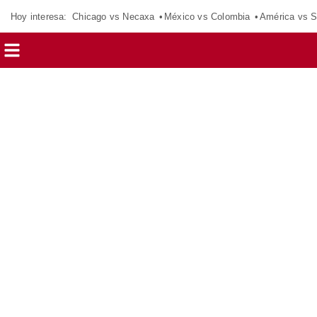
Hoy interesa:
Chicago vs Necaxa
México vs Colombia
América vs S