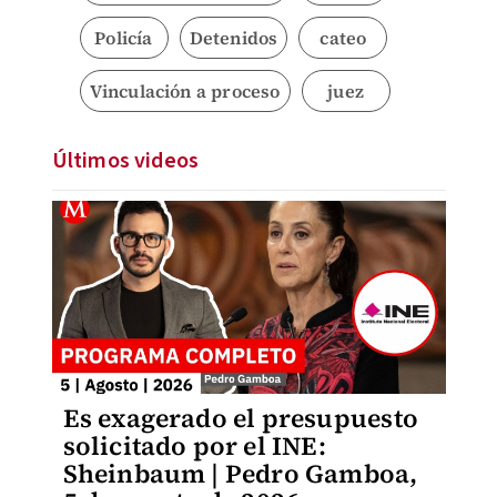
Policía
Detenidos
cateo
Vinculación a proceso
juez
Últimos videos
Es exagerado el presupuesto
solicitado por el INE:
Sheinbaum | Pedro Gamboa,