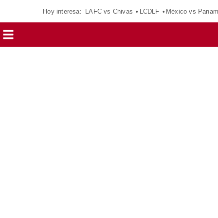
Hoy interesa:
LAFC vs Chivas
LCDLF
México vs Pana