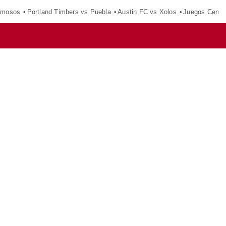
amosos
Portland Timbers vs Puebla
Austin FC vs Xolos
Juegos Centr