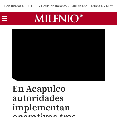
Hoy interesa:
LCDLF
Posicionamiento
Venustiano Carranza
Ruffo 
En Acapulco
autoridades
implementan
operativos tras