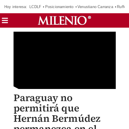
Hoy interesa:
LCDLF
Posicionamiento
Venustiano Carranza
Ruffo 
Paraguay no
permitirá que
Hernán Bermúdez
permanezca en el