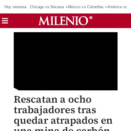
Hoy interesa:
Chicago vs Necaxa
México vs Colombia
América vs S
Rescatan a ocho
trabajadores tras
quedar atrapados en
una mina de carbón