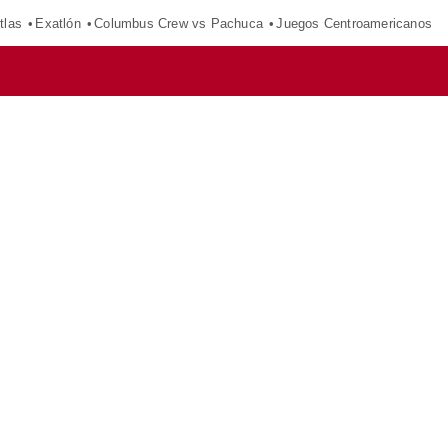
tlas
Exatlón
Columbus Crew vs Pachuca
Juegos Centroamericanos