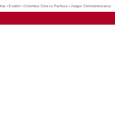
tlas
Exatlón
Columbus Crew vs Pachuca
Juegos Centroamericanos