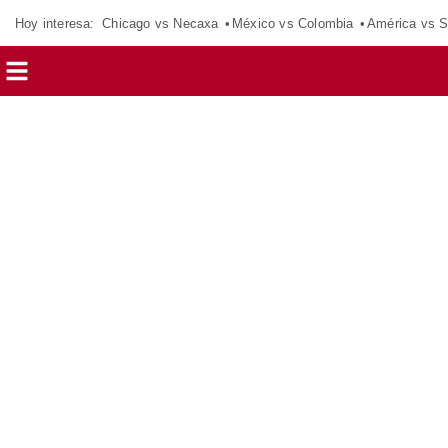
Hoy interesa:
Chicago vs Necaxa
México vs Colombia
América vs S