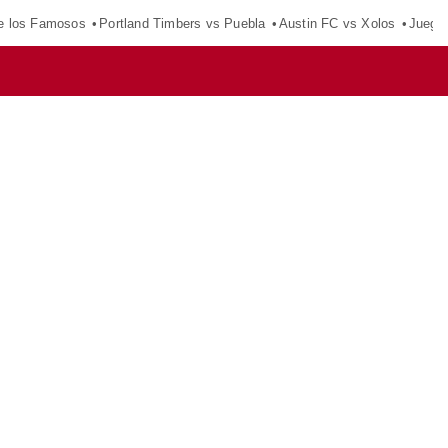
e los Famosos
Portland Timbers vs Puebla
Austin FC vs Xolos
Juego