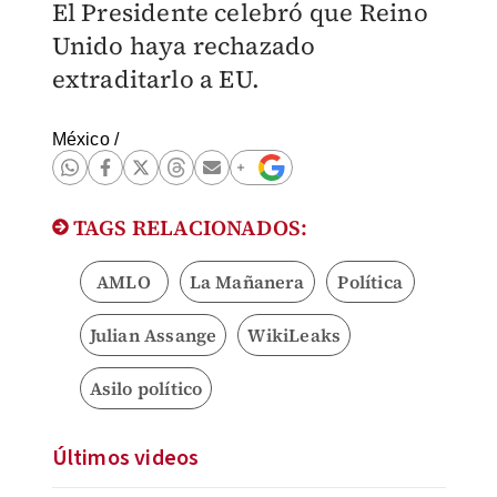
El Presidente celebró que Reino
Unido haya rechazado
extraditarlo a EU.
México
/
TAGS RELACIONADOS:
AMLO
La Mañanera
Política
Julian Assange
WikiLeaks
Asilo político
Últimos videos