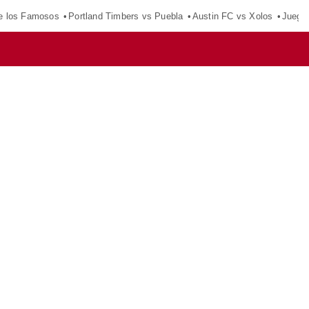
e los Famosos
Portland Timbers vs Puebla
Austin FC vs Xolos
Juego