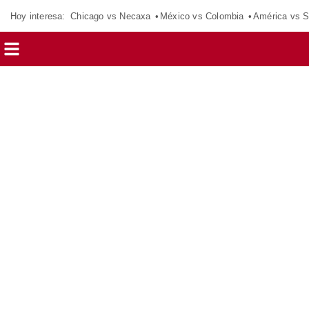
Hoy interesa:
Chicago vs Necaxa
México vs Colombia
América vs S