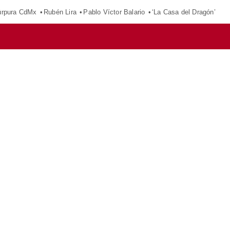
púrpura CdMx
Rubén Lira
Pablo Víctor Balario
‘La Casa del Dragón’