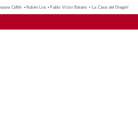
púrpura CdMx
Rubén Lira
Pablo Víctor Balario
‘La Casa del Dragón’