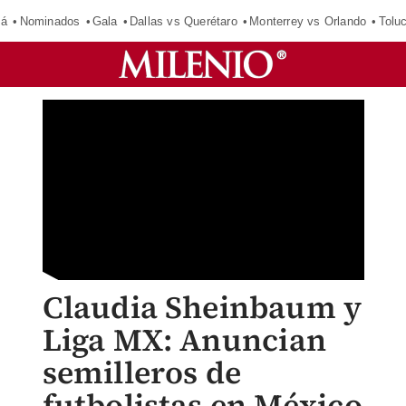
má
Nominados
Gala
Dallas vs Querétaro
Monterrey vs Orlando
Tolu
Claudia Sheinbaum y
Liga MX: Anuncian
semilleros de
futbolistas en México