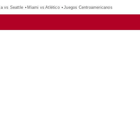
ca vs Seattle
Miami vs Atlético
Juegos Centroamericanos