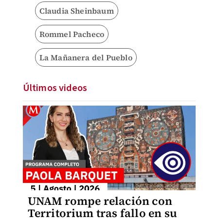
Claudia Sheinbaum
Rommel Pacheco
La Mañanera del Pueblo
Últimos videos
UNAM rompe relación con
Territorium tras fallo en su