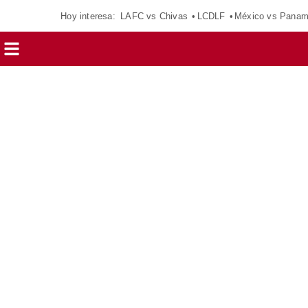
Hoy interesa:
LAFC vs Chivas
LCDLF
México vs Pana