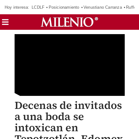
Hoy interesa:
LCDLF
Posicionamiento
Venustiano Carranza
Ruffo 
Decenas de invitados
a una boda se
intoxican en
Tepotzotlán, Edomex