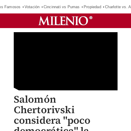
los Famosos
Votación
Cincinnati vs Pumas
Propiedad
Charlotte vs. A
Salomón
Chertorivski
considera "poco
democrática" la