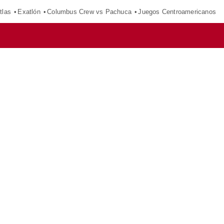
tlas
Exatlón
Columbus Crew vs Pachuca
Juegos Centroamericanos