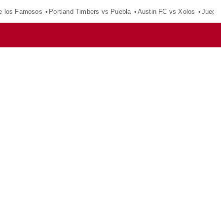
e los Famosos
Portland Timbers vs Puebla
Austin FC vs Xolos
Juego