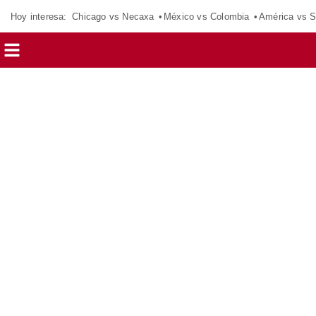
Hoy interesa:
Chicago vs Necaxa
México vs Colombia
América vs S