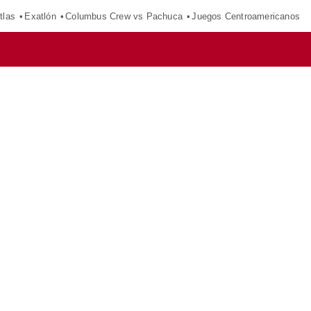
tlas
Exatlón
Columbus Crew vs Pachuca
Juegos Centroamericanos