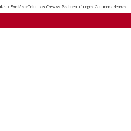
tlas
Exatlón
Columbus Crew vs Pachuca
Juegos Centroamericanos