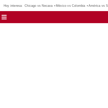
Hoy interesa:
Chicago vs Necaxa
México vs Colombia
América vs S