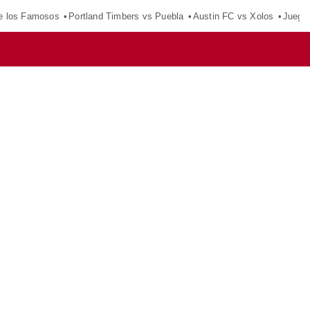
e los Famosos
Portland Timbers vs Puebla
Austin FC vs Xolos
Juego