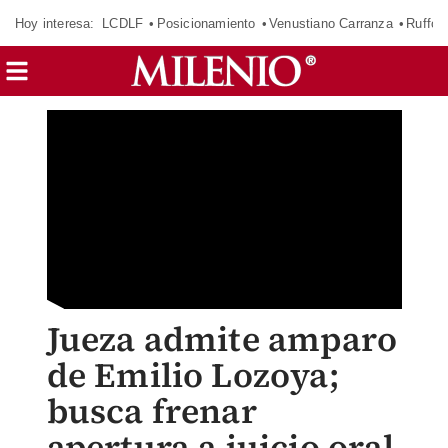
Hoy interesa:
LCDLF
Posicionamiento
Venustiano Carranza
Ruffo 
Jueza admite amparo
de Emilio Lozoya;
busca frenar
apertura a juicio oral