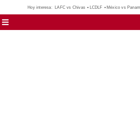
Hoy interesa:
LAFC vs Chivas
LCDLF
México vs Pana