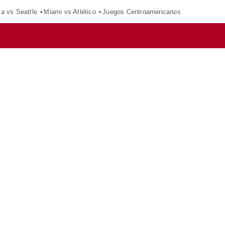
ca vs Seattle
Miami vs Atlético
Juegos Centroamericanos