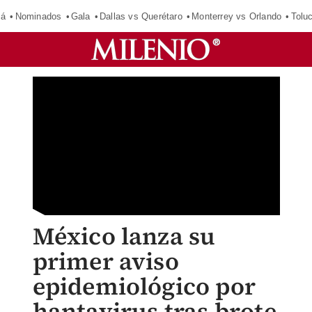
má
Nominados
Gala
Dallas vs Querétaro
Monterrey vs Orlando
Tolu
México lanza su
primer aviso
epidemiológico por
hantavirus tras brote