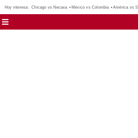
Hoy interesa:
Chicago vs Necaxa
México vs Colombia
América vs S