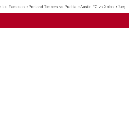
e los Famosos
Portland Timbers vs Puebla
Austin FC vs Xolos
Juego