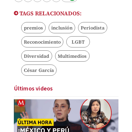
TAGS RELACIONADOS:
premios
inclusión
Periodista
Reconocimiento
LGBT
Diversidad
Multimedios
César García
Últimos videos