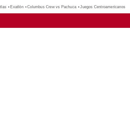
tlas
Exatlón
Columbus Crew vs Pachuca
Juegos Centroamericanos