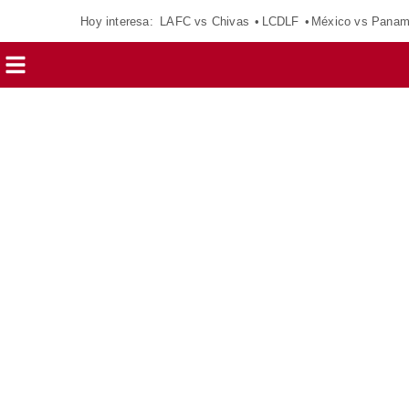
Hoy interesa:
LAFC vs Chivas
LCDLF
México vs Pana