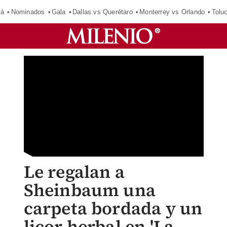
má
Nominados
Gala
Dallas vs Querétaro
Monterrey vs Orlando
Tolu
Le regalan a
Sheinbaum una
carpeta bordada y un
licor herbal en 'La