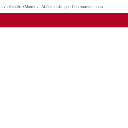
ca vs Seattle
Miami vs Atlético
Juegos Centroamericanos