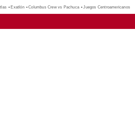
tlas
Exatlón
Columbus Crew vs Pachuca
Juegos Centroamericanos