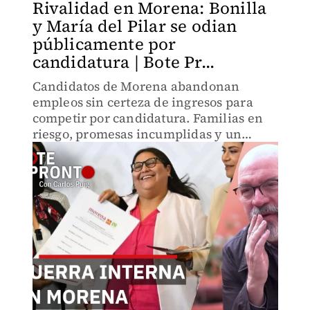
Rivalidad en Morena: Bonilla
y María del Pilar se odian
públicamente por
candidatura | Bote Pr...
Candidatos de Morena abandonan
empleos sin certeza de ingresos para
competir por candidatura. Familias en
riesgo, promesas incumplidas y un
sistema que obliga a elegir entre
sobrevivir o competir. La transformación
tiene costo humano invisible.