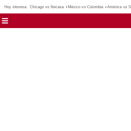
Hoy interesa:
Chicago vs Necaxa
México vs Colombia
América vs S