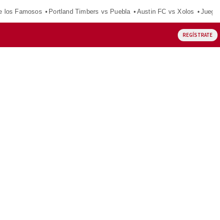
e los Famosos
Portland Timbers vs Puebla
Austin FC vs Xolos
Juego
REGÍSTRATE