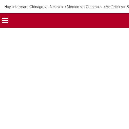
Hoy interesa:
Chicago vs Necaxa
México vs Colombia
América vs S