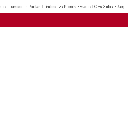
e los Famosos
Portland Timbers vs Puebla
Austin FC vs Xolos
Juego