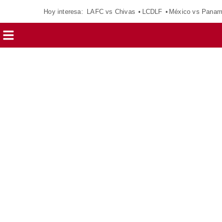
Hoy interesa:
LAFC vs Chivas
LCDLF
México vs Pana