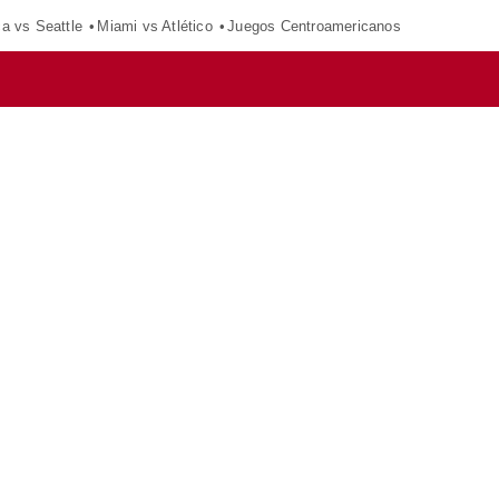
ca vs Seattle
Miami vs Atlético
Juegos Centroamericanos