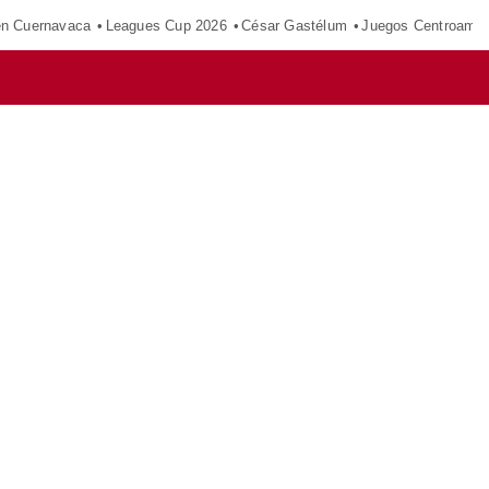
en Cuernavaca
Leagues Cup 2026
César Gastélum
Juegos Centroamer