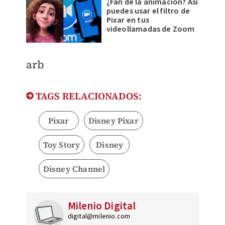
¿Fan de la animación? Así
puedes usar el filtro de
Pixar en tus
videollamadas de Zoom
arb
TAGS RELACIONADOS:
Pixar
Disney Pixar
Toy Story
Disney
Disney Channel
Milenio Digital
digital@milenio.com