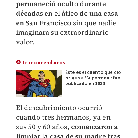
permaneció oculto durante
décadas en el ático de una casa
en San Francisco
sin que nadie
imaginara su extraordinario
valor.
Te recomendamos
Éste es el cuento que dio
origen a 'Superman': fue
publicado en 1933
El descubrimiento ocurrió
cuando tres hermanos, ya en
sus 50 y 60 años,
comenzaron a
limpiar la casa de su madre tras