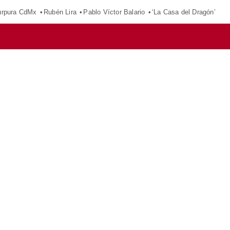
púrpura CdMx
Rubén Lira
Pablo Víctor Balario
‘La Casa del Dragón’