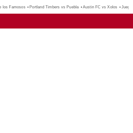
e los Famosos
Portland Timbers vs Puebla
Austin FC vs Xolos
Juego