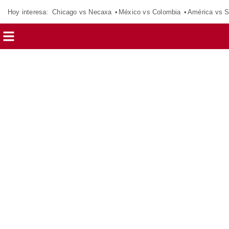
Hoy interesa:
Chicago vs Necaxa
México vs Colombia
América vs S