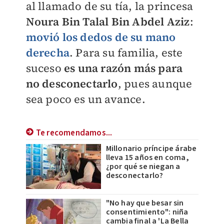
al llamado de su tía, la princesa
Noura Bin Talal Bin Abdel Aziz
:
movió los dedos de su mano
derecha
. Para su familia, este
suceso
es una razón más para
no desconectarlo
, pues aunque
sea poco es un avance.
Te recomendamos...
Millonario príncipe árabe
lleva 15 años en coma,
¿por qué se niegan a
desconectarlo?
"No hay que besar sin
consentimiento": niña
cambia final a 'La Bella