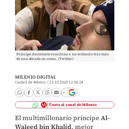
Príncipe durmiente reacciona a un estímulo tras más
¡Hay es
de una década en coma. (Twitter)
(Especi
MILENIO DIGITAL
Ciudad de México
/
23.10.2020 12:36:24
Únete al canal de Milenio
El multimillonario príncipe
Al-
Waleed bin Khalid
, mejor