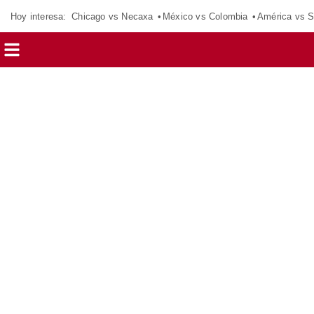
Hoy interesa:
Chicago vs Necaxa
México vs Colombia
América vs S