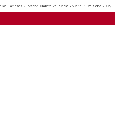
e los Famosos
Portland Timbers vs Puebla
Austin FC vs Xolos
Juego