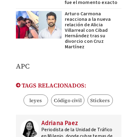
fue el momento exacto
Arturo Carmona
reacciona a la nueva
relación de Alicia
Villarreal con Cibad
Hernández tras su
divorcio con Cruz
Martínez
APC
TAGS RELACIONADOS:
leyes
Código civil
Stickers
Adriana Paez
Periodista de la Unidad de Tráfico
en Milenio, donde cubre temas de