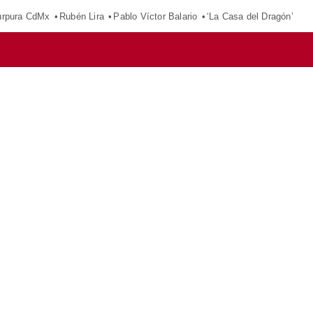
púrpura CdMx
Rubén Lira
Pablo Víctor Balario
‘La Casa del Dragón’