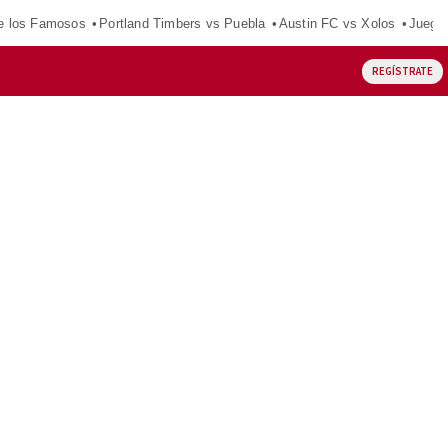
e los Famosos
Portland Timbers vs Puebla
Austin FC vs Xolos
Juego
REGÍSTRATE