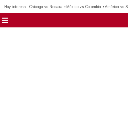
Hoy interesa:
Chicago vs Necaxa
México vs Colombia
América vs S