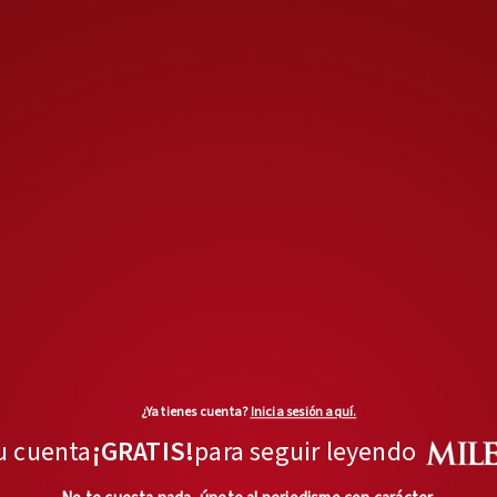
en entrevista exclusiva con
MILENIO
: no cualquier cirujano
puede hacerlo. Dentro de la
neurocirugía existen ramas —
vascular, base de cráneo,
columna, pediatría
—, pero sólo
quienes cuentan con la alta
especialidad en
neurocirugía
funcional y estereotaxia
están
capacitados para realizar estos
procedimientos.
¿Ya tienes cuenta?
Inicia sesión aquí.
Se requieren al menos 15 años
u cuenta
¡GRATIS!
para seguir leyendo
de formación, y una templanza