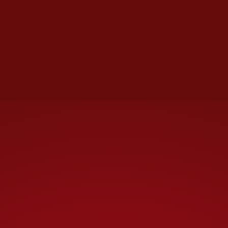
Es ciencia jugándose a
milímetros dentro de un
cerebro despierto.
¿Quién puede operar en lo más
profundo del cerebro?
De la Paz lo explica con claridad