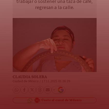
trabajar o sostener una taza de café,
regresan a la calle.
CLAUDIA SOLERA
Ciudad de México
/
17.11.2025 01:26:39
Únete al canal de Milenio