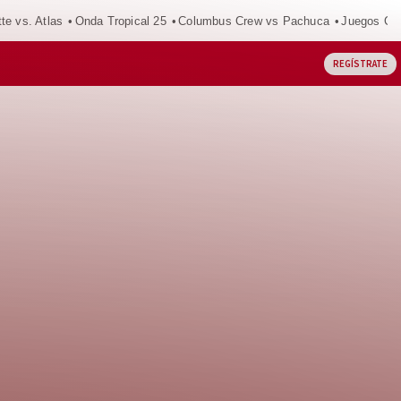
tte vs. Atlas
Onda Tropical 25
Columbus Crew vs Pachuca
Juegos Ce
REGÍSTRATE