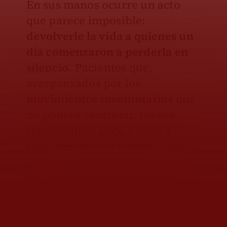
En sus manos ocurre un acto
que parece imposible:
devolverle la vida a quienes un
día comenzaron a perderla en
silencio.
Pacientes que,
avergonzados por los
movimientos involuntarios
que
no podían controlar, fueron
renunciando poco a poco a
todo: primero al trabajo, luego
a los amigos,
hasta terminar
escondidos detrás de cuatro
paredes.
Ahí, en ese punto donde