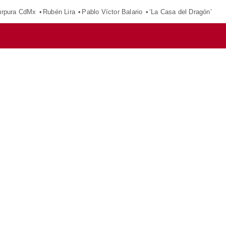
púrpura CdMx
Rubén Lira
Pablo Víctor Balario
‘La Casa del Dragón’